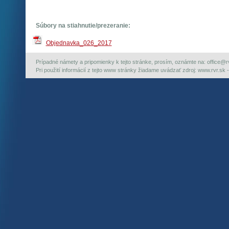
Súbory na stiahnutie/prezeranie:
Objednavka_026_2017
Prípadné námety a pripomienky k tejto stránke, prosím, oznámte na: office@rvr.
Pri použití informácií z tejto www stránky žiadame uvádzať zdroj: www.rvr.sk -