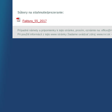
Súbory na stiahnutie/prezeranie:
Faktura_55_2017
Prípadné námety a pripomienky k tejto stránke, prosím, oznámte na: office@rvr.
Pri použití informácií z tejto www stránky žiadame uvádzať zdroj: www.rvr.sk -