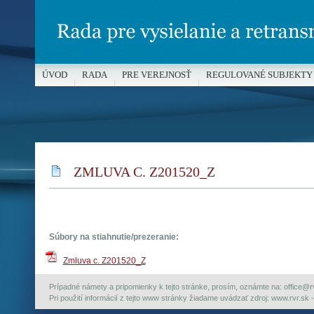
ÚVOD
RADA
PRE VEREJNOSŤ
REGULOVANÉ SUBJEKTY
MÉDIÁ A OCHRANA MALOLETÝCH
ZMLUVA C. Z201520_Z
Súbory na stiahnutie/prezeranie:
Zmluva c. Z201520_Z
Prípadné námety a pripomienky k tejto stránke, prosím, oznámte na: office@rvr.
Pri použití informácií z tejto www stránky žiadame uvádzať zdroj: www.rvr.sk -