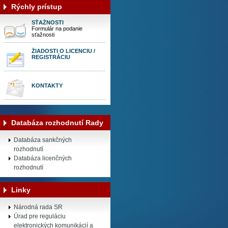
Rýchly prístup
SŤAŽNOSTI
Formulár na podanie
sťažnosti
ŽIADOSTI O LICENCIU /
REGISTRÁCIU
KONTAKTY
Databáza rozhodnutí Rady
Databáza sankčných
rozhodnutí
Databáza licenčných
rozhodnutí
Linky
Národná rada SR
Úrad pre reguláciu
elektronických komunikácií a