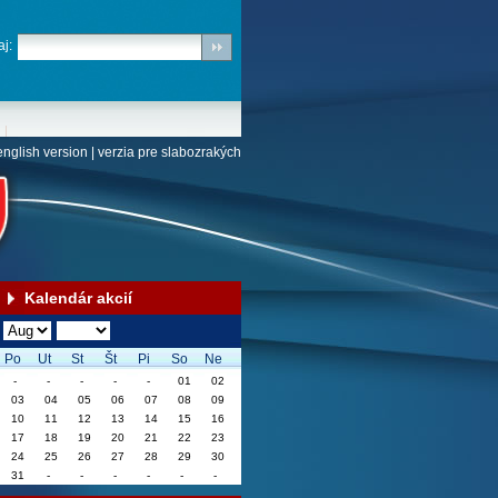
j:
english version
|
verzia pre slabozrakých
Kalendár akcií
Po
Ut
St
Št
Pi
So
Ne