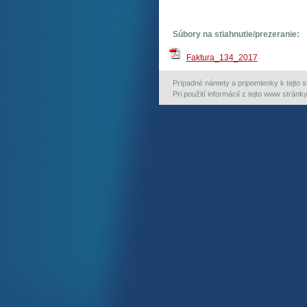
Súbory na stiahnutie/prezeranie:
Faktura_134_2017
Prípadné námety a pripomienky k tejto st
Pri použití informácií z tejto www strán