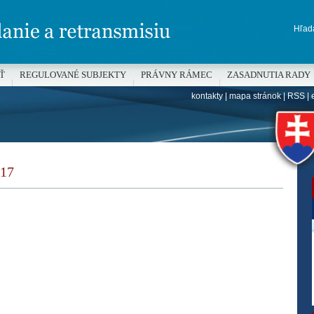
Hľada
Ť
REGULOVANÉ SUBJEKTY
PRÁVNY RÁMEC
ZASADNUTIA RADY
kontakty
|
mapa stránok
|
RSS
|
H
17