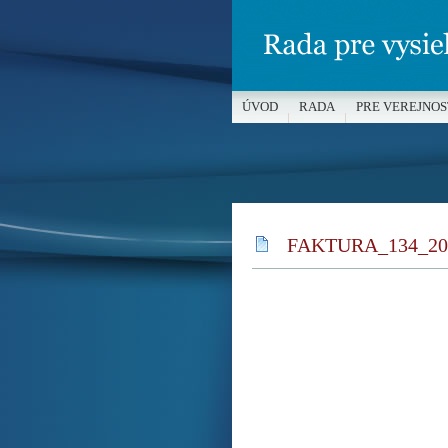
ÚVOD
RADA
PRE VEREJNOS
MÉDIÁ A OCHRANA MALOLETÝC
FAKTURA_134_20