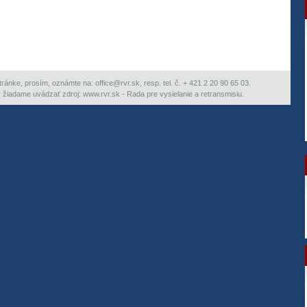
ránke, prosím, oznámte na: office@rvr.sk, resp. tel. č. + 421 2 20 90 65 03.
ky žiadame uvádzať zdroj: www.rvr.sk - Rada pre vysielanie a retransmisiu.