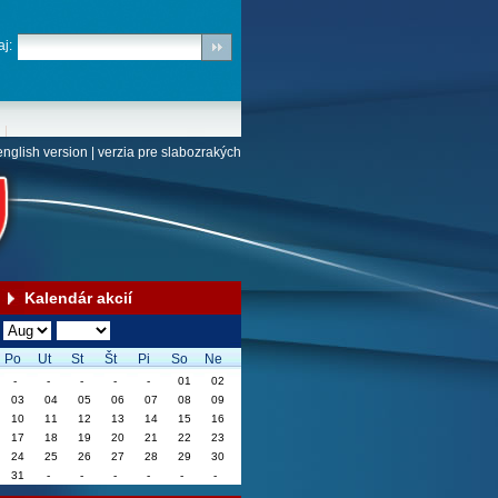
j:
english version
|
verzia pre slabozrakých
Kalendár akcií
Po
Ut
St
Št
Pi
So
Ne