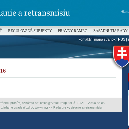
Hľada
Ť
REGULOVANÉ SUBJEKTY
PRÁVNY RÁMEC
ZASADNUTIA RADY
kontakty
|
mapa stránok
|
RSS
|
H
16
ránke, prosím, oznámte na: office@rvr.sk, resp. tel. č. + 421 2 20 90 65 03.
ky žiadame uvádzať zdroj: www.rvr.sk - Rada pre vysielanie a retransmisiu.