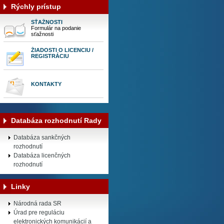
Rýchly prístup
SŤAŽNOSTI
Formulár na podanie
sťažnosti
ŽIADOSTI O LICENCIU /
REGISTRÁCIU
KONTAKTY
Databáza rozhodnutí Rady
Databáza sankčných
rozhodnutí
Databáza licenčných
rozhodnutí
Linky
Národná rada SR
Úrad pre reguláciu
elektronických komunikácií a