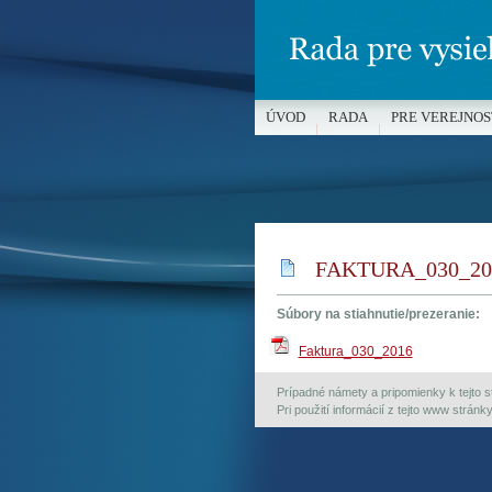
ÚVOD
RADA
PRE VEREJNOS
MÉDIÁ A OCHRANA MALOLETÝC
FAKTURA_030_20
Súbory na stiahnutie/prezeranie:
Faktura_030_2016
Prípadné námety a pripomienky k tejto st
Pri použití informácií z tejto www strán