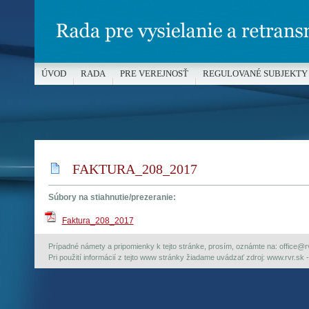
ÚVOD
RADA
PRE VEREJNOSŤ
REGULOVANÉ SUBJEKTY
MÉDIÁ A OCHRANA MALOLETÝCH
FAKTURA_208_2017
Súbory na stiahnutie/prezeranie:
Faktura_208_2017
Prípadné námety a pripomienky k tejto stránke, prosím, oznámte na: office@rvr.
Pri použití informácií z tejto www stránky žiadame uvádzať zdroj: www.rvr.sk -