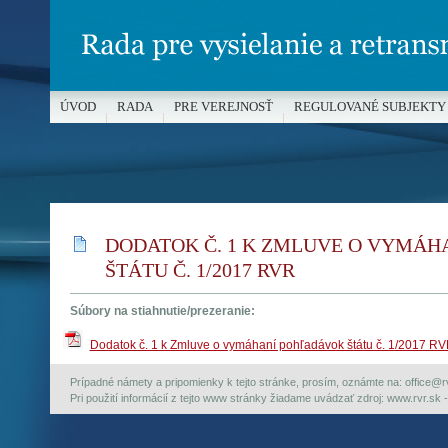
ÚVOD
RADA
PRE VEREJNOSŤ
REGULOVANÉ SUBJEKTY
MÉDIÁ A OCHRANA MALOLETÝCH
DODATOK Č. 1 K ZMLUVE O VYMÁ
ŠTÁTU Č. 1/2017 RVR
Súbory na stiahnutie/prezeranie:
Dodatok č. 1 k Zmluve o vymáhaní pohľadávok štátu č. 1/2017 R
Prípadné námety a pripomienky k tejto stránke, prosím, oznámte na: office@rvr.
Pri použití informácií z tejto www stránky žiadame uvádzať zdroj: www.rvr.sk -