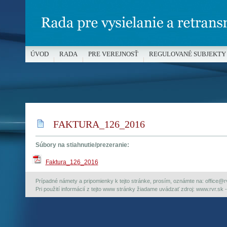
ÚVOD
RADA
PRE VEREJNOSŤ
REGULOVANÉ SUBJEKTY
MÉDIÁ A OCHRANA MALOLETÝCH
FAKTURA_126_2016
Súbory na stiahnutie/prezeranie:
Faktura_126_2016
Prípadné námety a pripomienky k tejto stránke, prosím, oznámte na: office@rvr.
Pri použití informácií z tejto www stránky žiadame uvádzať zdroj: www.rvr.sk -