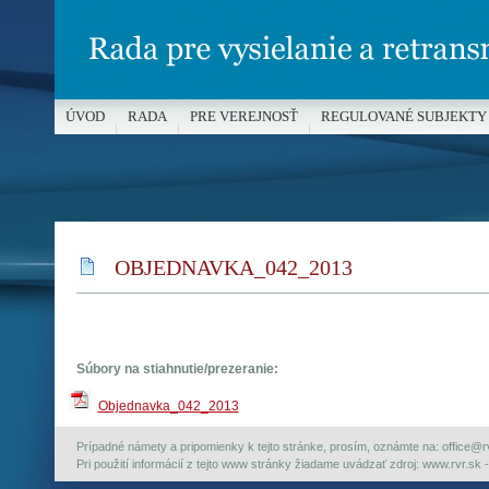
ÚVOD
RADA
PRE VEREJNOSŤ
REGULOVANÉ SUBJEKTY
MÉDIÁ A OCHRANA MALOLETÝCH
OBJEDNAVKA_042_2013
Súbory na stiahnutie/prezeranie:
Objednavka_042_2013
Prípadné námety a pripomienky k tejto stránke, prosím, oznámte na: office@rvr.
Pri použití informácií z tejto www stránky žiadame uvádzať zdroj: www.rvr.sk -