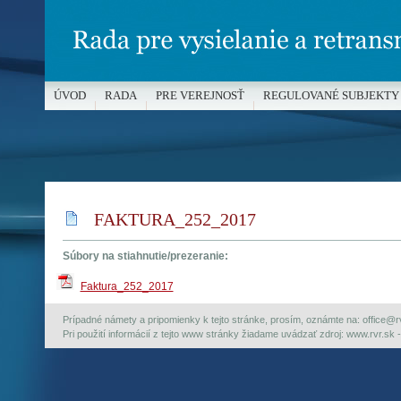
ÚVOD
RADA
PRE VEREJNOSŤ
REGULOVANÉ SUBJEKTY
MÉDIÁ A OCHRANA MALOLETÝCH
FAKTURA_252_2017
Súbory na stiahnutie/prezeranie:
Faktura_252_2017
Prípadné námety a pripomienky k tejto stránke, prosím, oznámte na: office@rvr.
Pri použití informácií z tejto www stránky žiadame uvádzať zdroj: www.rvr.sk -