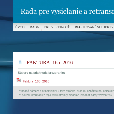
ÚVOD
RADA
PRE VEREJNOSŤ
REGULOVANÉ SUBJEKTY
MÉDIÁ A OCHRANA MALOLETÝCH
FAKTURA_165_2016
Súbory na stiahnutie/prezeranie:
Faktura_165_2016
Prípadné námety a pripomienky k tejto stránke, prosím, oznámte na: office@rvr.
Pri použití informácií z tejto www stránky žiadame uvádzať zdroj: www.rvr.sk -