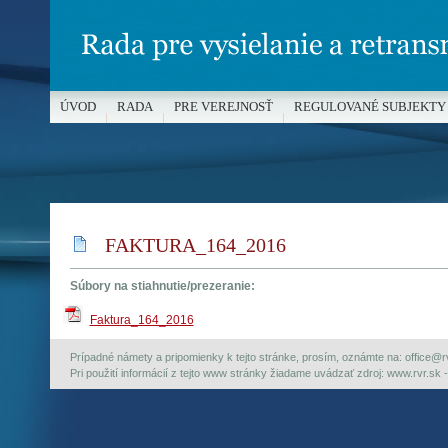
ÚVOD
RADA
PRE VEREJNOSŤ
REGULOVANÉ SUBJEKTY
MÉDIÁ A OCHRANA MALOLETÝCH
FAKTURA_164_2016
Súbory na stiahnutie/prezeranie:
Faktura_164_2016
Prípadné námety a pripomienky k tejto stránke, prosím, oznámte na: office@rvr.
Pri použití informácií z tejto www stránky žiadame uvádzať zdroj: www.rvr.sk -