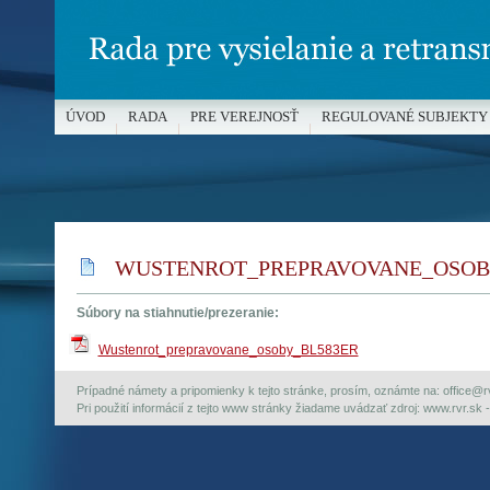
ÚVOD
RADA
PRE VEREJNOSŤ
REGULOVANÉ SUBJEKTY
MÉDIÁ A OCHRANA MALOLETÝCH
WUSTENROT_PREPRAVOVANE_OSOB
Súbory na stiahnutie/prezeranie:
Wustenrot_prepravovane_osoby_BL583ER
Prípadné námety a pripomienky k tejto stránke, prosím, oznámte na: office@rvr.
Pri použití informácií z tejto www stránky žiadame uvádzať zdroj: www.rvr.sk -