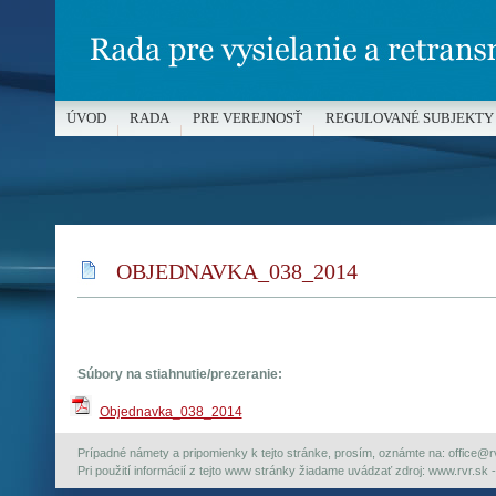
ÚVOD
RADA
PRE VEREJNOSŤ
REGULOVANÉ SUBJEKTY
MÉDIÁ A OCHRANA MALOLETÝCH
OBJEDNAVKA_038_2014
Súbory na stiahnutie/prezeranie:
Objednavka_038_2014
Prípadné námety a pripomienky k tejto stránke, prosím, oznámte na: office@rvr.
Pri použití informácií z tejto www stránky žiadame uvádzať zdroj: www.rvr.sk -