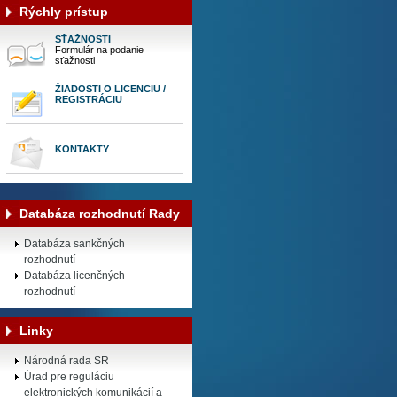
Rýchly prístup
SŤAŽNOSTI
Formulár na podanie
sťažnosti
ŽIADOSTI O LICENCIU /
REGISTRÁCIU
KONTAKTY
Databáza rozhodnutí Rady
Databáza sankčných
rozhodnutí
Databáza licenčných
rozhodnutí
Linky
Národná rada SR
Úrad pre reguláciu
elektronických komunikácií a