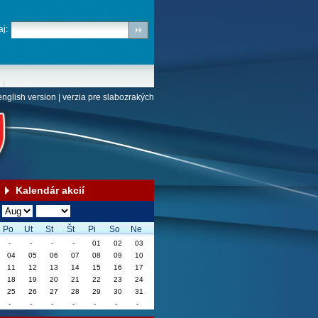
j:
english version
|
verzia pre slabozrakých
Kalendár akcií
Po
Ut
St
Št
Pi
So
Ne