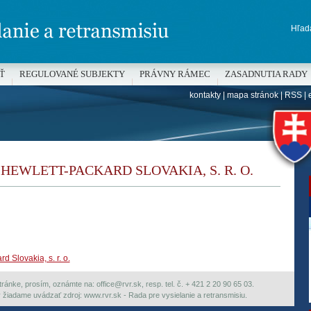
Hľada
Ť
REGULOVANÉ SUBJEKTY
PRÁVNY RÁMEC
ZASADNUTIA RADY
kontakty
|
mapa stránok
|
RSS
|
H
 - HEWLETT-PACKARD SLOVAKIA, S. R. O.
d Slovakia, s. r. o.
ránke, prosím, oznámte na: office@rvr.sk, resp. tel. č. + 421 2 20 90 65 03.
ky žiadame uvádzať zdroj: www.rvr.sk - Rada pre vysielanie a retransmisiu.