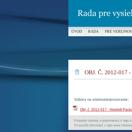
ÚVOD
RADA
PRE VEREJNOS
MÉDIÁ A OCHRANA MALOLETÝC
OBJ. Č. 2012-017
Súbory na stiahnutie/prezeranie:
Obj. č. 2012-017 - Hewlett-Packar
Prípadné námety a pripomienky k tejto st
Pri použití informácií z tejto www strán