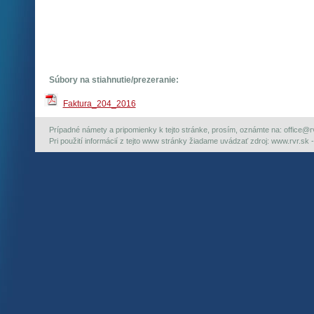
Súbory na stiahnutie/prezeranie:
Faktura_204_2016
Prípadné námety a pripomienky k tejto stránke, prosím, oznámte na: office@rvr.
Pri použití informácií z tejto www stránky žiadame uvádzať zdroj: www.rvr.sk -