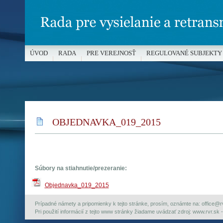
ÚVOD
RADA
PRE VEREJNOSŤ
REGULOVANÉ SUBJEKTY
MÉDIÁ A OCHRANA MALOLETÝCH
OBJEDNAVKA_019_2015
Súbory na stiahnutie/prezeranie:
Objednavka_019_2015
Prípadné námety a pripomienky k tejto stránke, prosím, oznámte na: office@rvr.
Pri použití informácií z tejto www stránky žiadame uvádzať zdroj: www.rvr.sk -