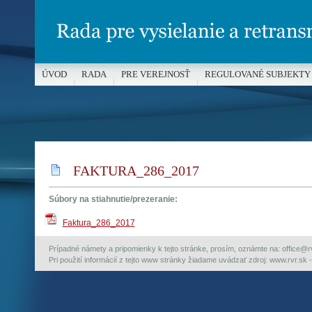
ÚVOD
RADA
PRE VEREJNOSŤ
REGULOVANÉ SUBJEKTY
MÉDIÁ A OCHRANA MALOLETÝCH
FAKTURA_286_2017
Súbory na stiahnutie/prezeranie:
Faktura_286_2017
Prípadné námety a pripomienky k tejto stránke, prosím, oznámte na: office@rvr.
Pri použití informácií z tejto www stránky žiadame uvádzať zdroj: www.rvr.sk -