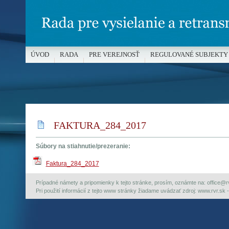
ÚVOD
RADA
PRE VEREJNOSŤ
REGULOVANÉ SUBJEKTY
MÉDIÁ A OCHRANA MALOLETÝCH
FAKTURA_284_2017
Súbory na stiahnutie/prezeranie:
Faktura_284_2017
Prípadné námety a pripomienky k tejto stránke, prosím, oznámte na: office@rvr.
Pri použití informácií z tejto www stránky žiadame uvádzať zdroj: www.rvr.sk -