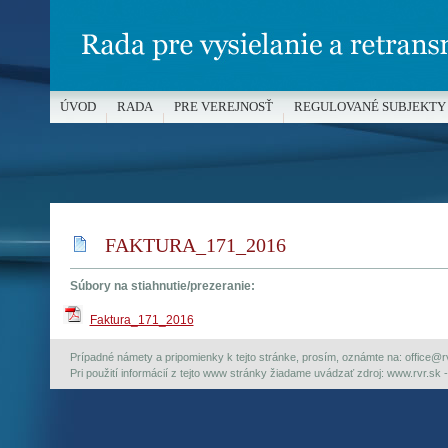
ÚVOD
RADA
PRE VEREJNOSŤ
REGULOVANÉ SUBJEKTY
MÉDIÁ A OCHRANA MALOLETÝCH
FAKTURA_171_2016
Súbory na stiahnutie/prezeranie:
Faktura_171_2016
Prípadné námety a pripomienky k tejto stránke, prosím, oznámte na: office@rvr.
Pri použití informácií z tejto www stránky žiadame uvádzať zdroj: www.rvr.sk -