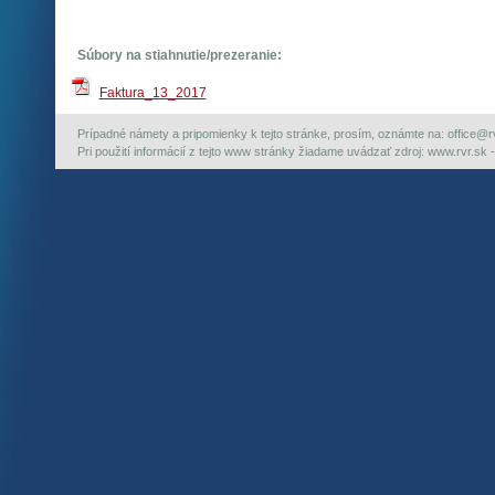
Súbory na stiahnutie/prezeranie:
Faktura_13_2017
Prípadné námety a pripomienky k tejto stránke, prosím, oznámte na: office@rvr.
Pri použití informácií z tejto www stránky žiadame uvádzať zdroj: www.rvr.sk -