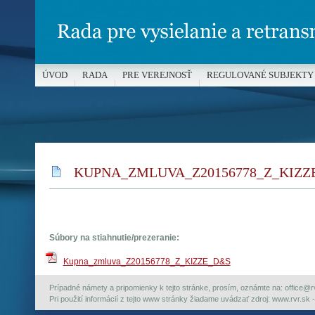
ÚVOD
RADA
PRE VEREJNOSŤ
REGULOVANÉ SUBJEKTY
MÉDIÁ A OCHRANA MALOLETÝCH
KUPNA_ZMLUVA_Z20156778_Z_KIZZ
Súbory na stiahnutie/prezeranie:
Kupna_zmluva_Z20156778_Z_KIZZE_D&S
Prípadné námety a pripomienky k tejto stránke, prosím, oznámte na: office@rvr.
Pri použití informácií z tejto www stránky žiadame uvádzať zdroj: www.rvr.sk -