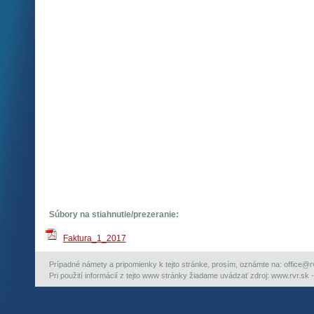
Súbory na stiahnutie/prezeranie:
Faktura_1_2017
Prípadné námety a pripomienky k tejto stránke, prosím, oznámte na: office@rvr.
Pri použití informácií z tejto www stránky žiadame uvádzať zdroj: www.rvr.sk -