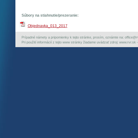
Súbory na stiahnutie/prezeranie:
Objednavka_013_2017
Prípadné námety a pripomienky k tejto stránke, prosím, oznámte na: office@rvr.
Pri použití informácií z tejto www stránky žiadame uvádzať zdroj: www.rvr.sk -