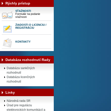
Rýchly prístup
SŤAŽNOSTI
Formulár na podanie
sťažnosti
ŽIADOSTI O LICENCIU /
REGISTRÁCIU
KONTAKTY
Databáza rozhodnutí Rady
Databáza sankčných
rozhodnutí
Databáza licenčných
rozhodnutí
Linky
Národná rada SR
Úrad pre reguláciu
elektronických komunikácií a