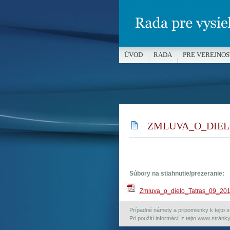
ÚVOD
RADA
PRE VEREJNOS
MÉDIÁ A OCHRANA MALOLETÝC
ZMLUVA_O_DIEL
Súbory na stiahnutie/prezeranie:
Zmluva_o_dielo_Tatras_09_20
Prípadné námety a pripomienky k tejto st
Pri použití informácií z tejto www strán