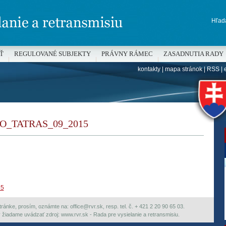
Hľada
Ť
REGULOVANÉ SUBJEKTY
PRÁVNY RÁMEC
ZASADNUTIA RADY
kontakty
|
mapa stránok
|
RSS
|
H
O_TATRAS_09_2015
15
ránke, prosím, oznámte na: office@rvr.sk, resp. tel. č. + 421 2 20 90 65 03.
ky žiadame uvádzať zdroj: www.rvr.sk - Rada pre vysielanie a retransmisiu.