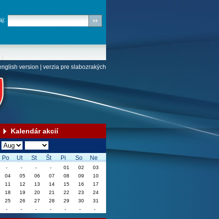
j:
english version
|
verzia pre slabozrakých
Kalendár akcií
Po
Ut
St
Št
Pi
So
Ne