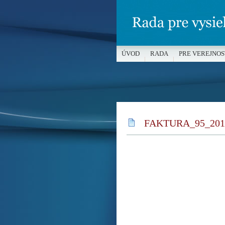
ÚVOD
RADA
PRE VEREJNOS
MÉDIÁ A OCHRANA MALOLETÝC
FAKTURA_95_201