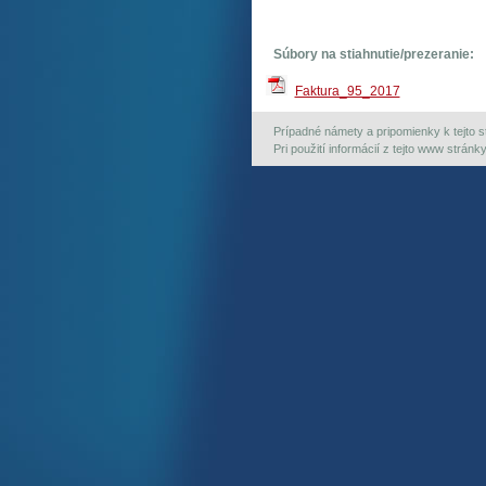
Súbory na stiahnutie/prezeranie:
Faktura_95_2017
Prípadné námety a pripomienky k tejto st
Pri použití informácií z tejto www strán