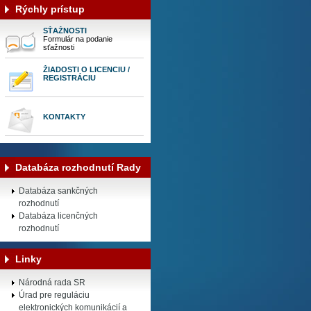
Rýchly prístup
SŤAŽNOSTI
Formulár na podanie
sťažnosti
ŽIADOSTI O LICENCIU /
REGISTRÁCIU
KONTAKTY
Databáza rozhodnutí Rady
Databáza sankčných
rozhodnutí
Databáza licenčných
rozhodnutí
Linky
Národná rada SR
Úrad pre reguláciu
elektronických komunikácií a