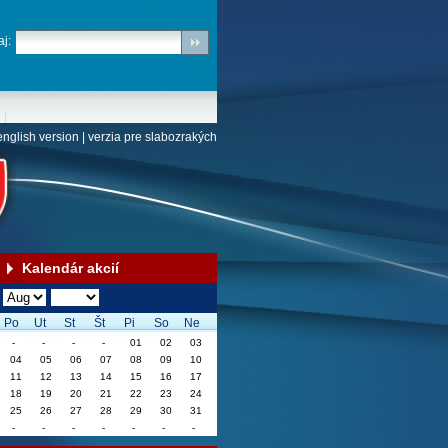
j:
english version
|
verzia pre slabozrakých
Kalendár akcií
Po
Ut
St
Št
Pi
So
Ne