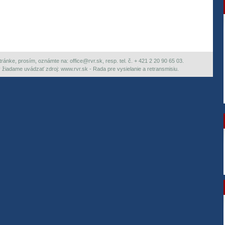
ránke, prosím, oznámte na: office@rvr.sk, resp. tel. č. + 421 2 20 90 65 03.
ky žiadame uvádzať zdroj: www.rvr.sk - Rada pre vysielanie a retransmisiu.