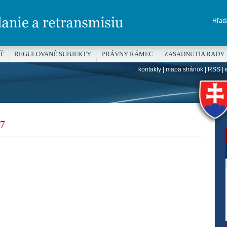
Hľada
Ť
REGULOVANÉ SUBJEKTY
PRÁVNY RÁMEC
ZASADNUTIA RADY
kontakty
|
mapa stránok
|
RSS
|
H
7