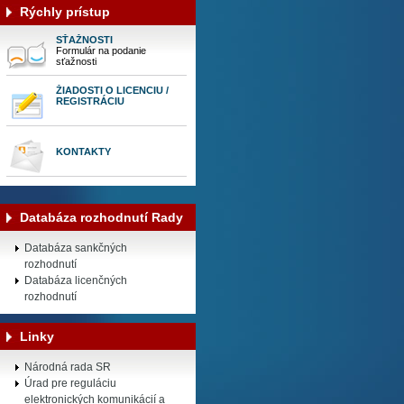
Rýchly prístup
SŤAŽNOSTI
Formulár na podanie
sťažnosti
ŽIADOSTI O LICENCIU /
REGISTRÁCIU
KONTAKTY
Databáza rozhodnutí Rady
Databáza sankčných
rozhodnutí
Databáza licenčných
rozhodnutí
Linky
Národná rada SR
Úrad pre reguláciu
elektronických komunikácií a