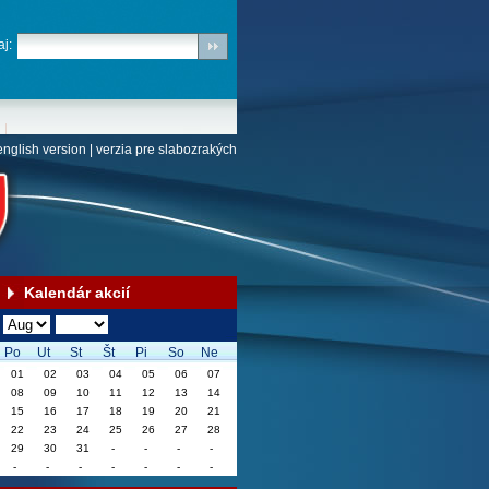
j:
english version
|
verzia pre slabozrakých
Kalendár akcií
Po
Ut
St
Št
Pi
So
Ne