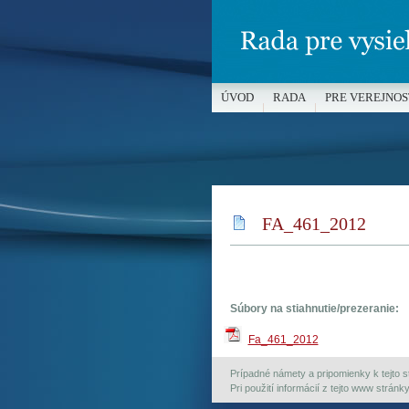
ÚVOD
RADA
PRE VEREJNOS
MÉDIÁ A OCHRANA MALOLETÝC
FA_461_2012
Súbory na stiahnutie/prezeranie:
Fa_461_2012
Prípadné námety a pripomienky k tejto st
Pri použití informácií z tejto www strán