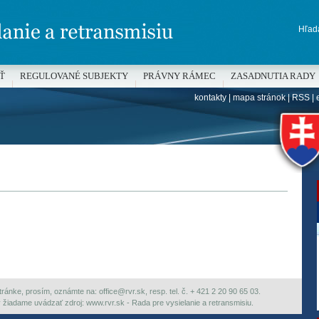
Hľada
Ť
REGULOVANÉ SUBJEKTY
PRÁVNY RÁMEC
ZASADNUTIA RADY
kontakty
|
mapa stránok
|
RSS
|
H
ránke, prosím, oznámte na: office@rvr.sk, resp. tel. č. + 421 2 20 90 65 03.
ky žiadame uvádzať zdroj: www.rvr.sk - Rada pre vysielanie a retransmisiu.