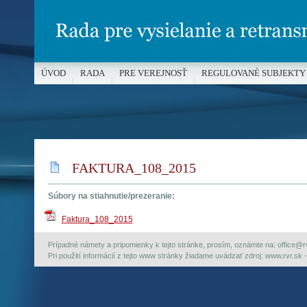
ÚVOD
RADA
PRE VEREJNOSŤ
REGULOVANÉ SUBJEKTY
MÉDIÁ A OCHRANA MALOLETÝCH
FAKTURA_108_2015
Súbory na stiahnutie/prezeranie:
Faktura_108_2015
Prípadné námety a pripomienky k tejto stránke, prosím, oznámte na: office@rvr.
Pri použití informácií z tejto www stránky žiadame uvádzať zdroj: www.rvr.sk -