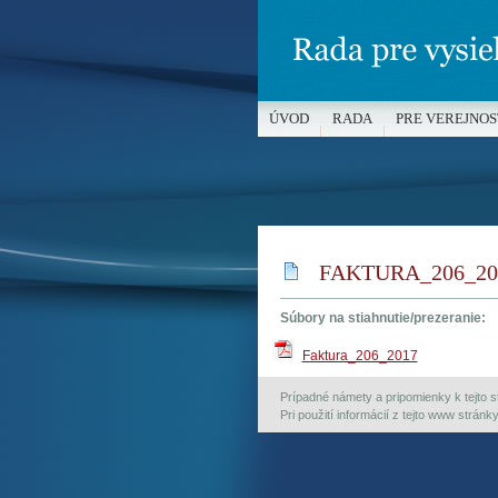
ÚVOD
RADA
PRE VEREJNOS
MÉDIÁ A OCHRANA MALOLETÝC
FAKTURA_206_20
Súbory na stiahnutie/prezeranie:
Faktura_206_2017
Prípadné námety a pripomienky k tejto st
Pri použití informácií z tejto www strán