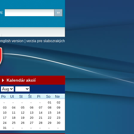
j:
english version
|
verzia pre slabozrakých
Kalendár akcií
Po
Ut
St
Št
Pi
So
Ne