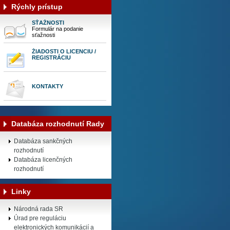
Rýchly prístup
SŤAŽNOSTI
Formulár na podanie
sťažnosti
ŽIADOSTI O LICENCIU /
REGISTRÁCIU
KONTAKTY
Databáza rozhodnutí Rady
Databáza sankčných
rozhodnutí
Databáza licenčných
rozhodnutí
Linky
Národná rada SR
Úrad pre reguláciu
elektronických komunikácií a