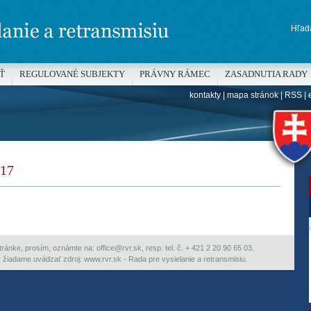
Hľada
Ť
REGULOVANÉ SUBJEKTY
PRÁVNY RÁMEC
ZASADNUTIA RADY
kontakty
|
mapa stránok
|
RSS
|
H
17
ránke, prosím, oznámte na: office@rvr.sk, resp. tel. č. + 421 2 20 90 65 03.
ky žiadame uvádzať zdroj: www.rvr.sk - Rada pre vysielanie a retransmisiu.