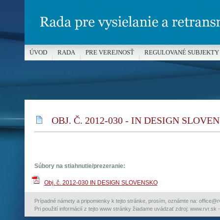
ÚVOD
RADA
PRE VEREJNOSŤ
REGULOVANÉ SUBJEKTY
MÉDIÁ A OCHRANA MALOLETÝCH
OBJ. Č. 2012-030 - IN DESIGN SLOVE
Súbory na stiahnutie/prezeranie:
Obj. č. 2012-030 IN DESIGN SLOVENSKO
Prípadné námety a pripomienky k tejto stránke, prosím, oznámte na: office@rvr.
Pri použití informácií z tejto www stránky žiadame uvádzať zdroj: www.rvr.sk -