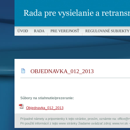
ÚVOD
RADA
PRE VEREJNOSŤ
REGULOVANÉ SUBJEKTY
MÉDIÁ A OCHRANA MALOLETÝCH
OBJEDNAVKA_012_2013
Súbory na stiahnutie/prezeranie:
Objednavka_012_2013
Prípadné námety a pripomienky k tejto stránke, prosím, oznámte na: office@rvr.
Pri použití informácií z tejto www stránky žiadame uvádzať zdroj: www.rvr.sk -