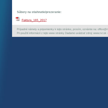
Súbory na stiahnutie/prezeranie:
Faktura_165_2017
Prípadné námety a pripomienky k tejto stránke, prosím, oznámte na: office@rvr.
Pri použití informácií z tejto www stránky žiadame uvádzať zdroj: www.rvr.sk -