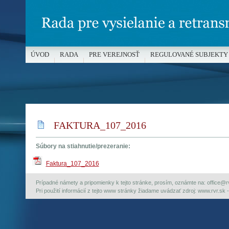
ÚVOD
RADA
PRE VEREJNOSŤ
REGULOVANÉ SUBJEKTY
MÉDIÁ A OCHRANA MALOLETÝCH
FAKTURA_107_2016
Súbory na stiahnutie/prezeranie:
Faktura_107_2016
Prípadné námety a pripomienky k tejto stránke, prosím, oznámte na: office@rvr.
Pri použití informácií z tejto www stránky žiadame uvádzať zdroj: www.rvr.sk -