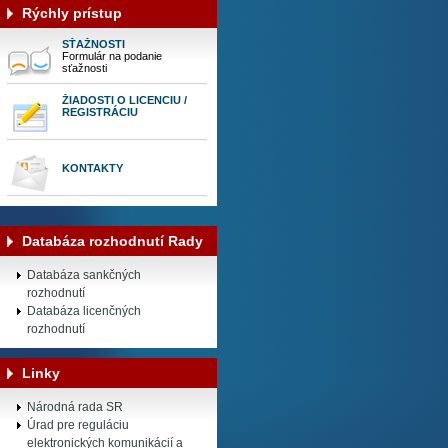
Rýchly prístup
SŤAŽNOSTI
Formulár na podanie
sťažnosti
ŽIADOSTI O LICENCIU /
REGISTRÁCIU
KONTAKTY
Databáza rozhodnutí Rady
Databáza sankčných
rozhodnutí
Databáza licenčných
rozhodnutí
Linky
Národná rada SR
Úrad pre reguláciu
elektronických komunikácií a