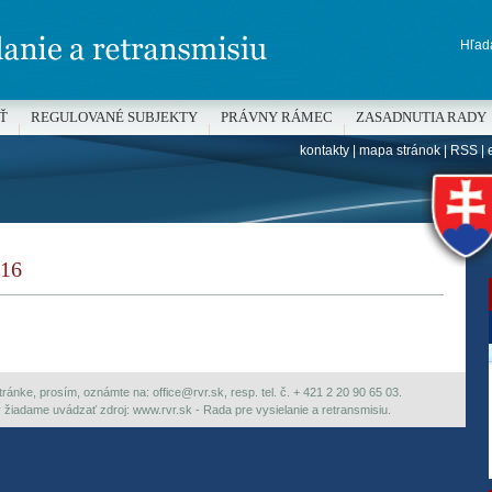
Hľada
Ť
REGULOVANÉ SUBJEKTY
PRÁVNY RÁMEC
ZASADNUTIA RADY
kontakty
|
mapa stránok
|
RSS
|
H
16
ránke, prosím, oznámte na: office@rvr.sk, resp. tel. č. + 421 2 20 90 65 03.
ky žiadame uvádzať zdroj: www.rvr.sk - Rada pre vysielanie a retransmisiu.