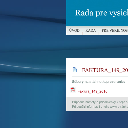
ÚVOD
RADA
PRE VEREJNOS
MÉDIÁ A OCHRANA MALOLETÝC
FAKTURA_149_20
Súbory na stiahnutie/prezeranie:
Faktura_149_2016
Prípadné námety a pripomienky k tejto st
Pri použití informácií z tejto www strán