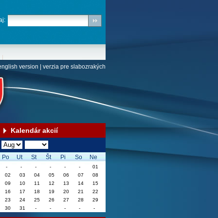
j:
english version
|
verzia pre slabozrakých
Kalendár akcií
Po
Ut
St
Št
Pi
So
Ne