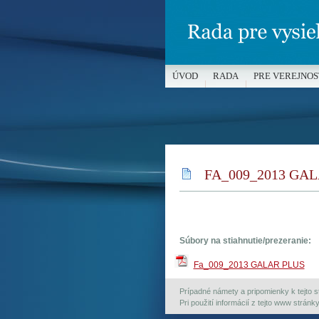
ÚVOD
RADA
PRE VEREJNOS
MÉDIÁ A OCHRANA MALOLETÝC
FA_009_2013 GA
Súbory na stiahnutie/prezeranie:
Fa_009_2013 GALAR PLUS
Prípadné námety a pripomienky k tejto st
Pri použití informácií z tejto www strán