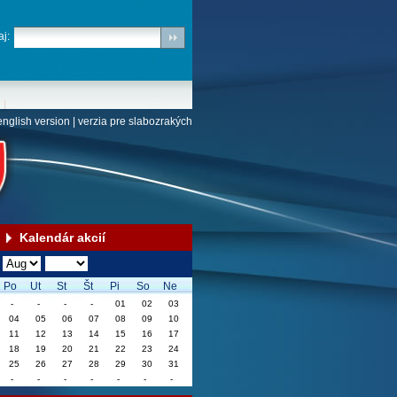
j:
english version
|
verzia pre slabozrakých
Kalendár akcií
Po
Ut
St
Št
Pi
So
Ne