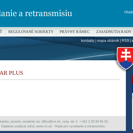
Hľada
Ť
REGULOVANÉ SUBJEKTY
PRÁVNY RÁMEC
ZASADNUTIA RADY
kontakty
|
mapa stránok
|
RSS
|
H
LAR PLUS
ránke, prosím, oznámte na: office@rvr.sk, resp. tel. č. + 421 2 20 90 65 03.
ky žiadame uvádzať zdroj: www.rvr.sk - Rada pre vysielanie a retransmisiu.