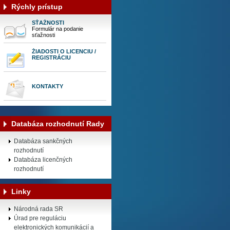
Rýchly prístup
SŤAŽNOSTI
Formulár na podanie
sťažnosti
ŽIADOSTI O LICENCIU /
REGISTRÁCIU
KONTAKTY
Databáza rozhodnutí Rady
Databáza sankčných
rozhodnutí
Databáza licenčných
rozhodnutí
Linky
Národná rada SR
Úrad pre reguláciu
elektronických komunikácií a