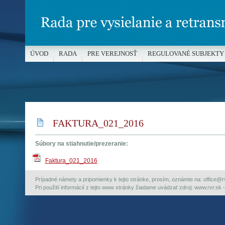
ÚVOD
RADA
PRE VEREJNOSŤ
REGULOVANÉ SUBJEKTY
MÉDIÁ A OCHRANA MALOLETÝCH
FAKTURA_021_2016
Súbory na stiahnutie/prezeranie:
Faktura_021_2016
Prípadné námety a pripomienky k tejto stránke, prosím, oznámte na: office@rvr.
Pri použití informácií z tejto www stránky žiadame uvádzať zdroj: www.rvr.sk -