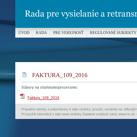
ÚVOD
RADA
PRE VEREJNOSŤ
REGULOVANÉ SUBJEKTY
MÉDIÁ A OCHRANA MALOLETÝCH
FAKTURA_109_2016
Súbory na stiahnutie/prezeranie:
Faktura_109_2016
Prípadné námety a pripomienky k tejto stránke, prosím, oznámte na: office@rvr.
Pri použití informácií z tejto www stránky žiadame uvádzať zdroj: www.rvr.sk -