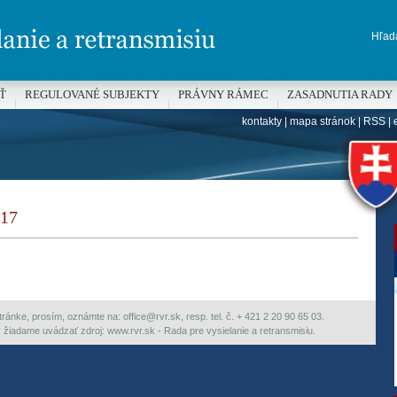
Hľada
Ť
REGULOVANÉ SUBJEKTY
PRÁVNY RÁMEC
ZASADNUTIA RADY
kontakty
|
mapa stránok
|
RSS
|
H
17
ránke, prosím, oznámte na: office@rvr.sk, resp. tel. č. + 421 2 20 90 65 03.
ky žiadame uvádzať zdroj: www.rvr.sk - Rada pre vysielanie a retransmisiu.