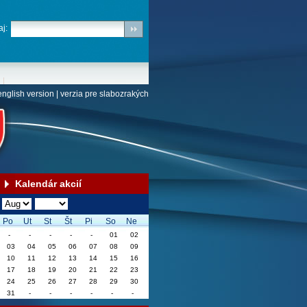
j:
english version
|
verzia pre slabozrakých
Kalendár akcií
Po
Ut
St
Št
Pi
So
Ne