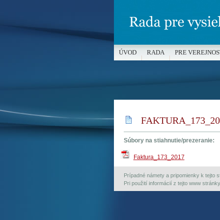
ÚVOD
RADA
PRE VEREJNOS
MÉDIÁ A OCHRANA MALOLETÝC
FAKTURA_173_20
Súbory na stiahnutie/prezeranie:
Faktura_173_2017
Prípadné námety a pripomienky k tejto st
Pri použití informácií z tejto www strán