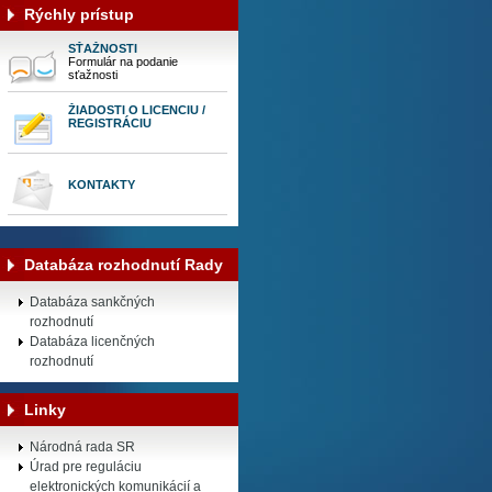
Rýchly prístup
SŤAŽNOSTI
Formulár na podanie
sťažnosti
ŽIADOSTI O LICENCIU /
REGISTRÁCIU
KONTAKTY
Databáza rozhodnutí Rady
Databáza sankčných
rozhodnutí
Databáza licenčných
rozhodnutí
Linky
Národná rada SR
Úrad pre reguláciu
elektronických komunikácií a