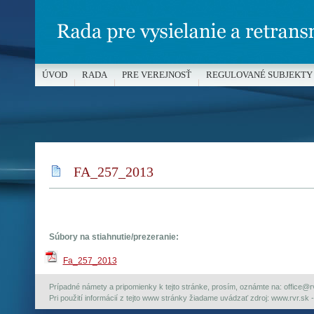
ÚVOD
RADA
PRE VEREJNOSŤ
REGULOVANÉ SUBJEKTY
MÉDIÁ A OCHRANA MALOLETÝCH
FA_257_2013
Súbory na stiahnutie/prezeranie:
Fa_257_2013
Prípadné námety a pripomienky k tejto stránke, prosím, oznámte na: office@rvr.
Pri použití informácií z tejto www stránky žiadame uvádzať zdroj: www.rvr.sk -