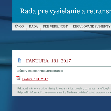
ÚVOD
RADA
PRE VEREJNOSŤ
REGULOVANÉ SUBJEKTY
MÉDIÁ A OCHRANA MALOLETÝCH
FAKTURA_181_2017
Súbory na stiahnutie/prezeranie:
Faktura_181_2017
Prípadné námety a pripomienky k tejto stránke, prosím, oznámte na: office@rvr.
Pri použití informácií z tejto www stránky žiadame uvádzať zdroj: www.rvr.sk -