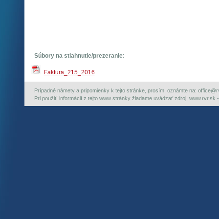
Súbory na stiahnutie/prezeranie:
Faktura_215_2016
Prípadné námety a pripomienky k tejto stránke, prosím, oznámte na: office@rvr.
Pri použití informácií z tejto www stránky žiadame uvádzať zdroj: www.rvr.sk -