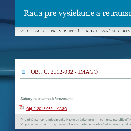
ÚVOD
RADA
PRE VEREJNOSŤ
REGULOVANÉ SUBJEKTY
MÉDIÁ A OCHRANA MALOLETÝCH
OBJ. Č. 2012-032 - IMAGO
Súbory na stiahnutie/prezeranie:
Obj. č. 2012-032 - IMAGO
Prípadné námety a pripomienky k tejto stránke, prosím, oznámte na: office@rvr.
Pri použití informácií z tejto www stránky žiadame uvádzať zdroj: www.rvr.sk -