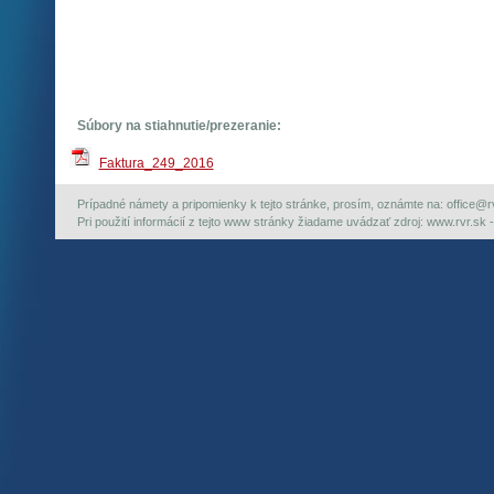
Súbory na stiahnutie/prezeranie:
Faktura_249_2016
Prípadné námety a pripomienky k tejto stránke, prosím, oznámte na: office@rvr.
Pri použití informácií z tejto www stránky žiadame uvádzať zdroj: www.rvr.sk -