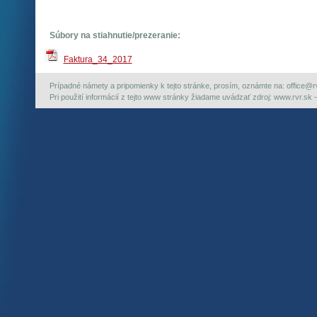
Súbory na stiahnutie/prezeranie:
Faktura_34_2017
Prípadné námety a pripomienky k tejto stránke, prosím, oznámte na: office@rvr.
Pri použití informácií z tejto www stránky žiadame uvádzať zdroj: www.rvr.sk -