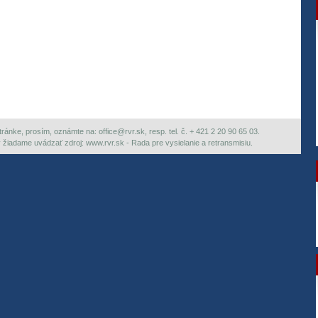
ránke, prosím, oznámte na: office@rvr.sk, resp. tel. č. + 421 2 20 90 65 03.
ky žiadame uvádzať zdroj: www.rvr.sk - Rada pre vysielanie a retransmisiu.