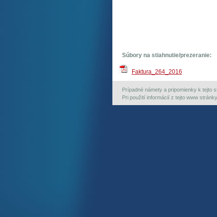
Súbory na stiahnutie/prezeranie:
Faktura_264_2016
Prípadné námety a pripomienky k tejto st
Pri použití informácií z tejto www strán