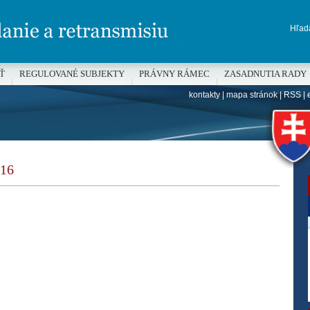
Hľada
Ť
REGULOVANÉ SUBJEKTY
PRÁVNY RÁMEC
ZASADNUTIA RADY
kontakty
|
mapa stránok
|
RSS
|
H
16