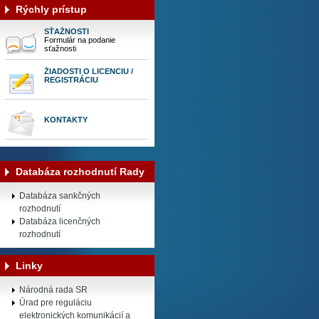
Rýchly prístup
SŤAŽNOSTI
Formulár na podanie
sťažnosti
ŽIADOSTI O LICENCIU /
REGISTRÁCIU
KONTAKTY
Databáza rozhodnutí Rady
Databáza sankčných
rozhodnutí
Databáza licenčných
rozhodnutí
Linky
Národná rada SR
Úrad pre reguláciu
elektronických komunikácií a