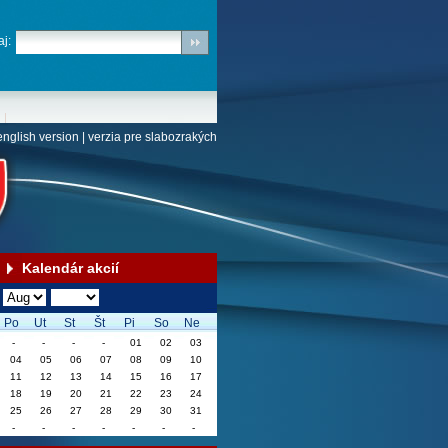
j:
english version
|
verzia pre slabozrakých
Kalendár akcií
Po
Ut
St
Št
Pi
So
Ne