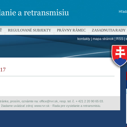
Hľada
Ť
REGULOVANÉ SUBJEKTY
PRÁVNY RÁMEC
ZASADNUTIA RADY
kontakty
|
mapa stránok
|
RSS
|
H
17
ránke, prosím, oznámte na: office@rvr.sk, resp. tel. č. + 421 2 20 90 65 03.
ky žiadame uvádzať zdroj: www.rvr.sk - Rada pre vysielanie a retransmisiu.