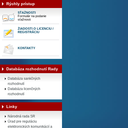
Rýchly prístup
SŤAŽNOSTI
Formulár na podanie
sťažnosti
ŽIADOSTI O LICENCIU /
REGISTRÁCIU
KONTAKTY
Databáza rozhodnutí Rady
Databáza sankčných
rozhodnutí
Databáza licenčných
rozhodnutí
Linky
Národná rada SR
Úrad pre reguláciu
elektronických komunikácií a