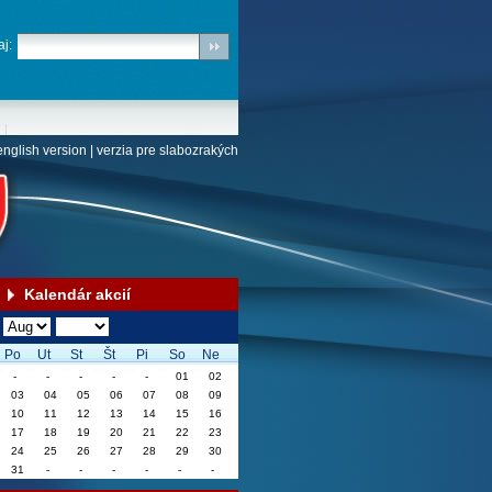
j:
english version
|
verzia pre slabozrakých
Kalendár akcií
Po
Ut
St
Št
Pi
So
Ne