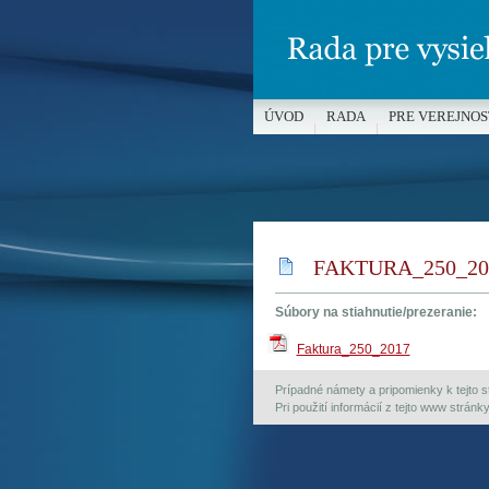
ÚVOD
RADA
PRE VEREJNOS
MÉDIÁ A OCHRANA MALOLETÝC
FAKTURA_250_20
Súbory na stiahnutie/prezeranie:
Faktura_250_2017
Prípadné námety a pripomienky k tejto st
Pri použití informácií z tejto www strán