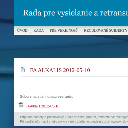
ÚVOD
RADA
PRE VEREJNOSŤ
REGULOVANÉ SUBJEKTY
MÉDIÁ A OCHRANA MALOLETÝCH
FA ALKALIS 2012-05-10
Súbory na stiahnutie/prezeranie:
FA Alkalis 2012-05-10
Prípadné námety a pripomienky k tejto stránke, prosím, oznámte na: office@rvr.
Pri použití informácií z tejto www stránky žiadame uvádzať zdroj: www.rvr.sk -