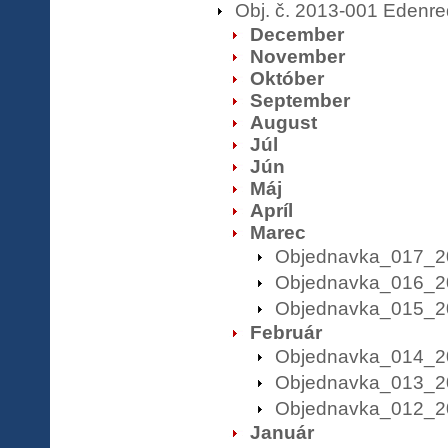
Obj. č. 2013-001 Edenre
December
November
Október
September
August
Júl
Jún
Máj
Apríl
Marec
Objednavka_017_2
Objednavka_016_2
Objednavka_015_2
Február
Objednavka_014_2
Objednavka_013_2
Objednavka_012_2
Január