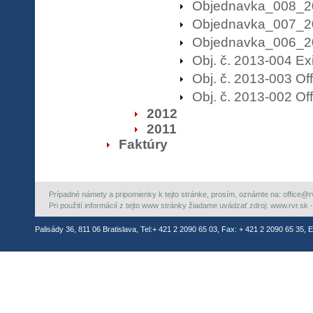
Objednavka_008_2
Objednavka_007_2
Objednavka_006_2
Obj. č. 2013-004 E
Obj. č. 2013-003 Of
Obj. č. 2013-002 Of
2012
2011
Faktúry
Prípadné námety a pripomienky k tejto stránke, prosím, oznámte na: office@rvr.
Pri použití informácií z tejto www stránky žiadame uvádzať zdroj: www.rvr.sk -
Palisády 36, 811 06 Bratislava, Tel:+ 421 2 2090 65 03, Fax: + 421 2 2090 65 35, E