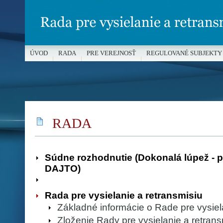
ÚVOD
RADA
PRE VEREJNOSŤ
REGULOVANÉ SUBJEKTY
MÉDIÁ A OCHRANA MALOLETÝCH
RADA
Súdne rozhodnutie (Dokonalá lúpež - 
DAJTO)
Rada pre vysielanie a retransmisiu
Základné informácie o Rade pre vysiel
Zloženie Rady pre vysielanie a retrans