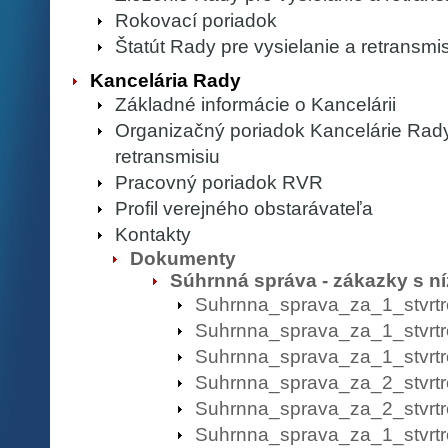
Rokovací poriadok
Štatút Rady pre vysielanie a retransmi
Kancelária Rady
Základné informácie o Kancelárii
Organizačný poriadok Kancelárie Rady
retransmisiu
Pracovný poriadok RVR
Profil verejného obstarávateľa
Kontakty
Dokumenty
Súhrnná správa - zákazky s n
Suhrnna_sprava_za_1_stvr
Suhrnna_sprava_za_1_stvrtr
Suhrnna_sprava_za_1_stvrt
Suhrnna_sprava_za_2_stvrtr
Suhrnna_sprava_za_2_stvrt
Suhrnna_sprava_za_1_stvrtr