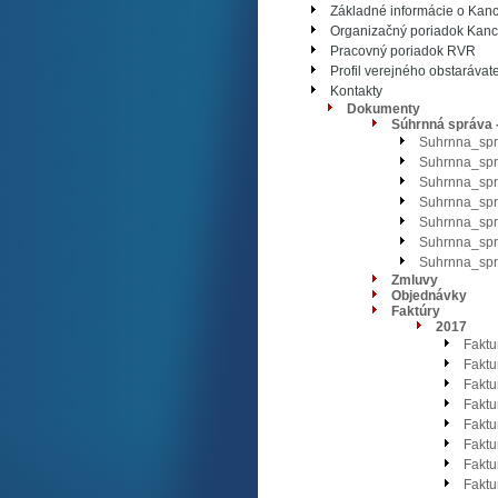
Základné informácie o Kance
Organizačný poriadok Kance
Pracovný poriadok RVR
Profil verejného obstarávat
Kontakty
Dokumenty
Súhrnná správa 
Suhrnna_spr
Suhrnna_spr
Suhrnna_spr
Suhrnna_spr
Suhrnna_spr
Suhrnna_spr
Suhrnna_spr
Zmluvy
Objednávky
Faktúry
2017
Fakt
Fakt
Fakt
Fakt
Fakt
Fakt
Fakt
Fakt