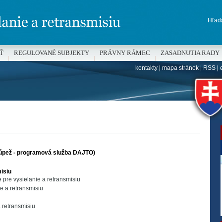
Hľada
Ť
REGULOVANÉ SUBJEKTY
PRÁVNY RÁMEC
ZASADNUTIA RADY
kontakty
|
mapa stránok
|
RSS
|
H
lúpež - programová služba DAJTO)
isiu
pre vysielanie a retransmisiu
e a retransmisiu
a retransmisiu