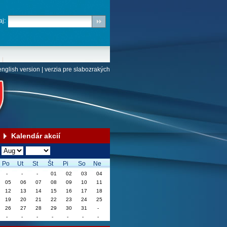
j:
english version
|
verzia pre slabozrakých
Kalendár akcií
Po
Ut
St
Št
Pi
So
Ne