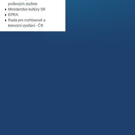
poštových služieb
Ministerstvo kultúry SR
EPRA
Rada pro rozhlasové a
televizní vysílání - ČR