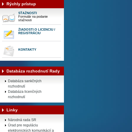
Rýchly prístup
SŤAŽNOSTI
Formulár na podanie
sťažnosti
ŽIADOSTI O LICENCIU /
REGISTRÁCIU
KONTAKTY
Databáza rozhodnutí Rady
Databáza sankčných
rozhodnutí
Databáza licenčných
rozhodnutí
Linky
Národná rada SR
Úrad pre reguláciu
elektronických komunikácií a