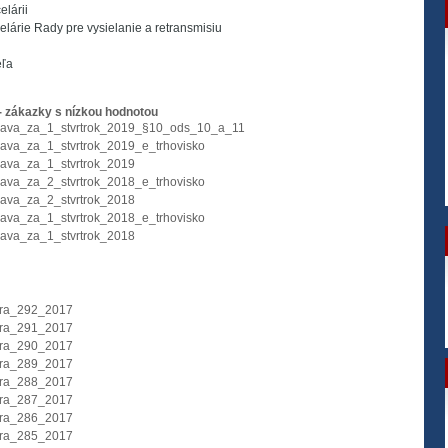
lárii
lárie Rady pre vysielanie a retransmisiu
eľa
- zákazky s nízkou hodnotou
ava_za_1_stvrtrok_2019_§10_ods_10_a_11
ava_za_1_stvrtrok_2019_e_trhovisko
ava_za_1_stvrtrok_2019
ava_za_2_stvrtrok_2018_e_trhovisko
ava_za_2_stvrtrok_2018
ava_za_1_stvrtrok_2018_e_trhovisko
ava_za_1_stvrtrok_2018
ura_292_2017
ura_291_2017
ura_290_2017
ura_289_2017
ura_288_2017
ura_287_2017
ura_286_2017
ura_285_2017