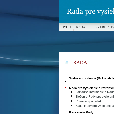
ÚVOD
RADA
PRE VEREJNOS
MÉDIÁ A OCHRANA MALOLETÝC
RADA
Súdne rozhodnutie (Dokonalá 
Rada pre vysielanie a retransm
Základné informácie o Rade 
Zloženie Rady pre vysielani
Rokovací poriadok
Štatút Rady pre vysielanie 
Kancelária Rady