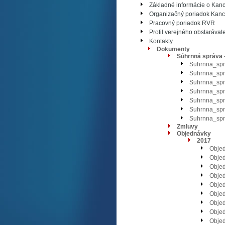
Základné informácie o Kance
Organizačný poriadok Kance
Pracovný poriadok RVR
Profil verejného obstarávat
Kontakty
Dokumenty
Súhrnná správa 
Suhrnna_spr
Suhrnna_spr
Suhrnna_spr
Suhrnna_spr
Suhrnna_spr
Suhrnna_spr
Suhrnna_spr
Zmluvy
Objednávky
2017
Obje
Obje
Obje
Obje
Obje
Obje
Obje
Obje
Obje