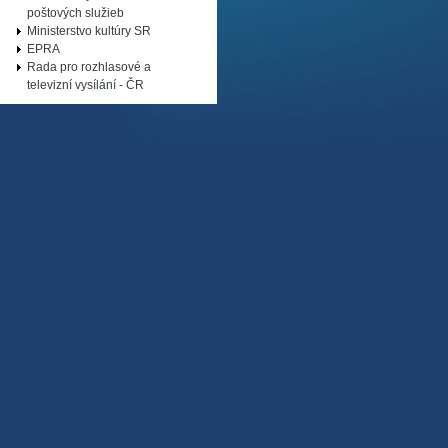
poštových služieb
Ministerstvo kultúry SR
EPRA
Rada pro rozhlasové a
televizní vysílání - ČR