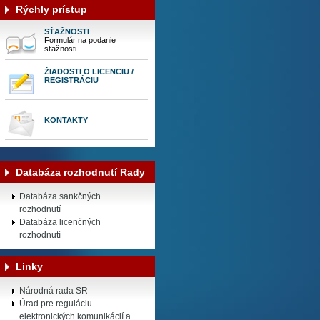
Rýchly prístup
SŤAŽNOSTI
Formulár na podanie
sťažnosti
ŽIADOSTI O LICENCIU /
REGISTRÁCIU
KONTAKTY
Databáza rozhodnutí Rady
Databáza sankčných
rozhodnutí
Databáza licenčných
rozhodnutí
Linky
Národná rada SR
Úrad pre reguláciu
elektronických komunikácií a