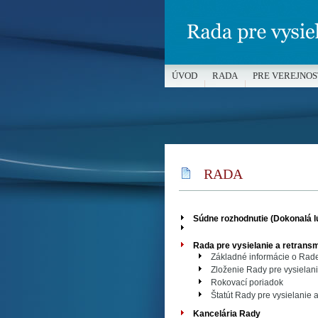
ÚVOD
RADA
PRE VEREJNOS
MÉDIÁ A OCHRANA MALOLETÝC
RADA
Súdne rozhodnutie (Dokonalá 
Rada pre vysielanie a retransm
Základné informácie o Rade 
Zloženie Rady pre vysielani
Rokovací poriadok
Štatút Rady pre vysielanie 
Kancelária Rady