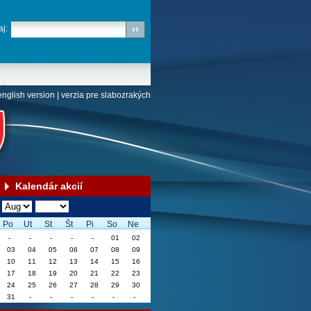
j:
english version
|
verzia pre slabozrakých
Kalendár akcií
Po
Ut
St
Št
Pi
So
Ne