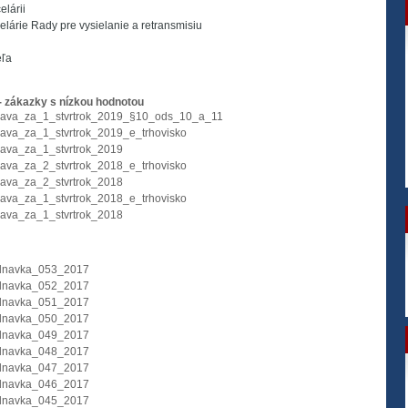
lárii
lárie Rady pre vysielanie a retransmisiu
eľa
- zákazky s nízkou hodnotou
ava_za_1_stvrtrok_2019_§10_ods_10_a_11
ava_za_1_stvrtrok_2019_e_trhovisko
ava_za_1_stvrtrok_2019
ava_za_2_stvrtrok_2018_e_trhovisko
ava_za_2_stvrtrok_2018
ava_za_1_stvrtrok_2018_e_trhovisko
ava_za_1_stvrtrok_2018
dnavka_053_2017
dnavka_052_2017
dnavka_051_2017
dnavka_050_2017
dnavka_049_2017
dnavka_048_2017
dnavka_047_2017
dnavka_046_2017
dnavka_045_2017