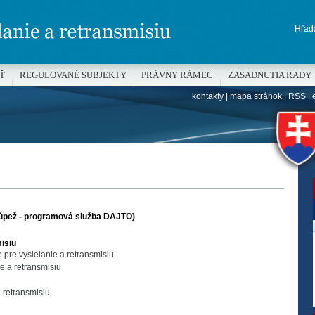
Hľada
Ť
REGULOVANÉ SUBJEKTY
PRÁVNY RÁMEC
ZASADNUTIA RADY
kontakty
|
mapa stránok
|
RSS
|
H
lúpež - programová služba DAJTO)
isiu
pre vysielanie a retransmisiu
e a retransmisiu
a retransmisiu